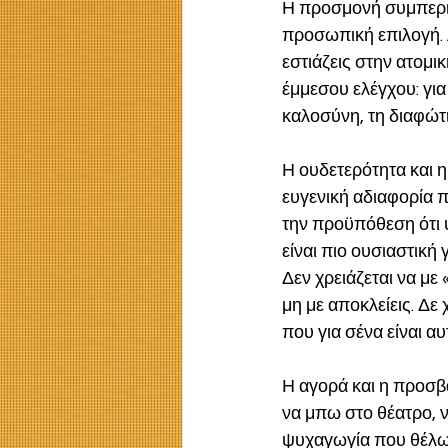
Η προσμονή συμπεριλ
προσωπική επιλογή. Α
εστιάζεις στην ατομι
έμμεσου ελέγχου: γι
καλοσύνη, τη διαφώτι
Η ουδετερότητα και η
ευγενική αδιαφορία π
την προϋπόθεση ότι 
είναι πιο ουσιαστική 
Δεν χρειάζεται να με 
μη με αποκλείεις. Δε
που για σένα είναι α
Η αγορά και η προσβα
να μπω στο θέατρο, ν
ψυχαγωγία που θέλω δ