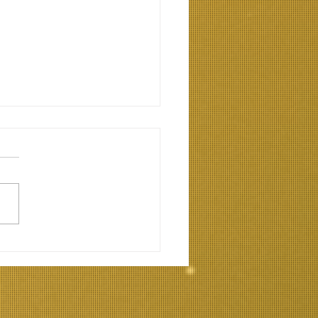
ανοώντας την
λαλία και την
πραξία στον
ισμό. Γιάννης
ύγος Ψυχολόγος,