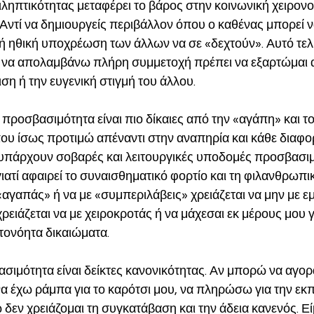
ηπτικότητας μεταφέρει το βάρος στην κοινωνική χειρονομ
ντί να δημιουργείς περιβάλλον όπου ο καθένας μπορεί ν
κή ηθική υποχρέωση των άλλων να σε «δεχτούν». Αυτό τελι
α να απολαμβάνω πλήρη συμμετοχή πρέπει να εξαρτώμαι 
ση ή την ευγενική στιγμή του άλλου.
 προσβασιμότητα είναι πιο δίκαιες από την «αγάπη» και το
ου ίσως προτιμώ απέναντι στην αναπηρία και κάθε διαφορ
υπάρχουν σοβαρές και λειτουργικές υποδομές προσβασιμ
γιατί αφαιρεί το συναισθηματικό φορτίο και τη φιλανθρωπι
«αγαπάς» ή να με «συμπεριλάβεις» χρειάζεται να μην με εμ
 χρειάζεται να με χειροκροτάς ή να μάχεσαι εκ μέρους μου 
υτονόητα δικαιώματα. 
σιμότητα είναι δείκτες κανονικότητας. Αν μπορώ να αγορά
α έχω ράμπα για το καρότσι μου, να πληρώσω για την εκπ
εν χρειάζομαι τη συγκατάβαση και την άδεια κανενός. Είμ