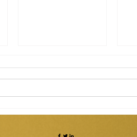
Φτάνει με τους
Κατ
"νάρκισσους γονείς" και
ηχο
το "τραύμα". Η ποπ
ηχο
ψυχολογία δε
Αυτ
μεγαλώνει παιδιά.
Μπο