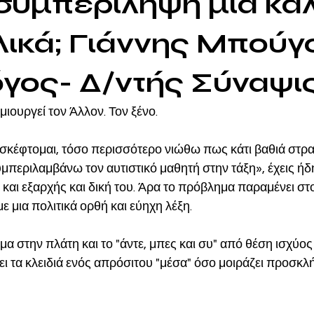
 συμπερίληψη μια κα
λικά; Γιάννης Μπούγ
γος- Δ/ντής Σύναψις
ιουργεί τον Άλλον. Τον ξένο.
σκέφτομαι, τόσο περισσότερο νιώθω πως κάτι βαθιά στρα
υμπεριλαμβάνω τον αυτιστικό μαθητή στην τάξη», έχεις ήδη
 και εξαρχής και δική του. Άρα το πρόβλημα παραμένει στο
ε μια πολιτικά ορθή και εύηχη λέξη.
μα στην πλάτη και το "άντε, μπες και συ" από θέση ισχύος 
ει τα κλειδιά ενός απρόσιτου "μέσα" όσο μοιράζει προσκλή