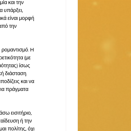
ία και την 
α υπάρξει, 
κά είναι μορφή 
από την 
 ρομαντισμό. Η 
ετικότητα (με 
ότητας) ίσως 
κή διάσταση. 
ποδίζεις και να 
για πράγματα 
σω εισιτήριο, 
αίδευση ή την 
αι πολίτης, όχι 