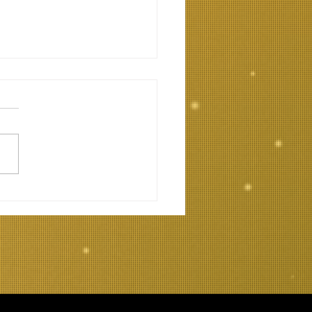
ανοώντας την
λαλία και την
πραξία στον
ισμό. Γιάννης
ύγος Ψυχολόγος,
τής "Σύναψις"