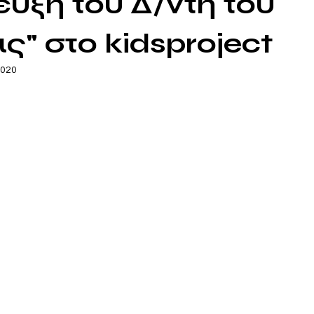
υξη του Δ/ντή του
ς" στο kidsproject
2020