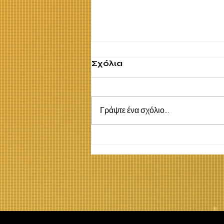
Σχόλια
Γράψτε ένα σχόλιο...
Η έννοια της Σειράς,
της Ακολουθίας και της
Αιτιότητας στην
εκπαίδευση του
Αυτισμού. Γιάννης
Μπούγος, Ψυχολόγος
Δ/ντής "Συνάψις"