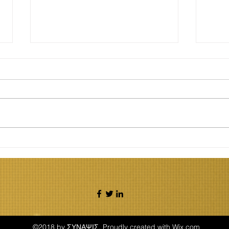
Φτάνει με τους
Κατ
"νάρκισσους γονείς" και
ηχο
το "τραύμα". Η ποπ
ηχο
ψυχολογία δε
Αυτ
μεγαλώνει παιδιά.
Μπο
Γιάννης Μπούγος
Δ/ν
Ψυχολόγος Δ/ντής
"Σύναψις"
©2018 by ΣΥΝΑΨΙΣ. Proudly created with Wix.com