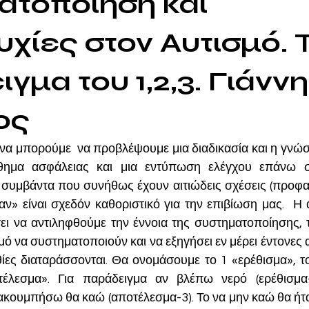
ατοποίηση και
χίες στον Αυτισμό. 
γμα του 1,2,3. Γιάνν
ος
να μπορούμε  να προβλέψουμε μια διαδικασία και η γνώση
θημα ασφάλειας και μια εντύπωση ελέγχου επάνω στ
συμβάντα που συνήθως έχουν αιτιώδεις σχέσεις (προφανεί
 αν» είναι σχεδόν καθοριστικό για την επιβίωση μας.  Η
ει να αντιληφθούμε την έννοια της συστηματοποίησης, τ
ό να συστηματοποιούν και να εξηγήσει εν μέρει έντονες α
θίες διαταράσσονται. Θα ονομάσουμε το 1 «ερέθισμα», το
έλεσμα». Για παράδειγμα αν βλέπω νερό (ερέθισμα-
ο ακουμπήσω θα καώ (αποτέλεσμα-3). Το να μην καώ θα ήτ