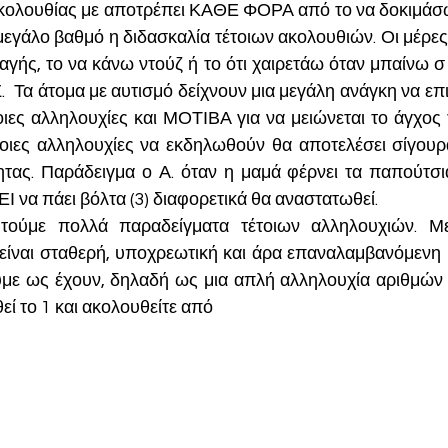
κολουθίας με αποτρέπει ΚΑΘΕ ΦΟΡΑ από το να δοκιμάσω τ
μεγάλο βαθμό η διδασκαλία τέτοιων ακολουθιών. Οι μέρες
αγής, το να κάνω ντούζ ή το ότι χαιρετάω όταν μπαίνω σ 
α άτομα με αυτισμό δείχνουν μια μεγάλη ανάγκη να επιβ
οιες αλληλουχίες και ΜΟΤΙΒΑ για να μειώνεται το άγχος 
ες αλληλουχίες να εκδηλωθούν θα αποτελέσει σίγουρα
ητας. Παράδειγμα ο Α. όταν η μαμά φέρνει τα παπούτσια 
Ι να πάει βόλτα (3) διαφορετικά θα αναστατωθεί. 
ούμε πολλά παραδείγματα τέτοιων αλληλουχιών. Με
 είναι σταθερή, υποχρεωτική και άρα επαναλαμβανόμενη κ
υμε ως έχουν, δηλαδή ως μια απλή αλληλουχία αριθμών τ
ί το 1 και ακολουθείτε από