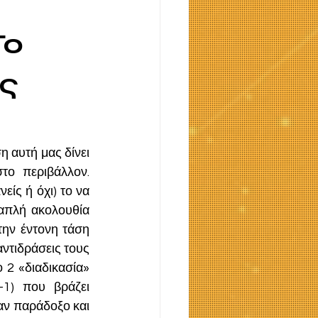
Το
ης
 αυτή μας δίνει 
ο περιβάλλον. 
ς ή όχι) το να 
 απλή ακολουθία 
ην έντονη τάση 
ντιδράσεις τους 
 2 «διαδικασία» 
1) που βράζει 
αν παράδοξο και 