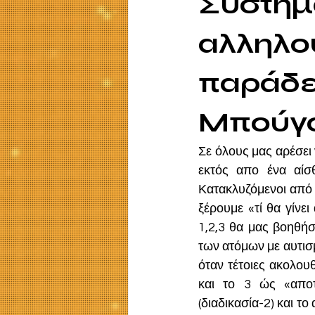
Συστημ
αλληλου
παράδει
Μπούγ
Σε όλους μας αρέσει 
εκτός απο ένα αίσ
Κατακλυζόμενοι από 
ξέρουμε «τί θα γίνει
1,2,3 θα μας βοηθήσ
των ατόμων με αυτισμ
όταν τέτοιες ακολου
και το 3 ώς «αποτ
(διαδικασία-2) και τ