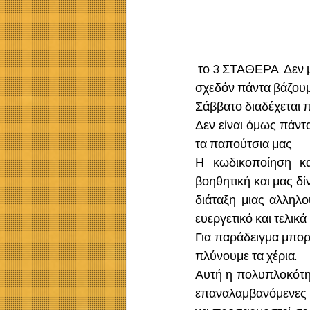
 το 3 ΣΤΑΘΕΡΑ. Δεν μετράμε ποτέ 2,1,3 ή αν το κάνουμε τότε δεν «μετράμε».   Για παράδειγμα 
σχεδόν πάντα βάζουμε
Σάββατο διαδέχεται 
Δεν είναι όμως πάντ
τα παπούτσια μας
Η κωδικοποίηση κ
βοηθητική και μας δί
διάταξη μιας αλληλο
ευεργετικό και τελικά
Για παράδειγμα μπορ
πλύνουμε τα χέρια. 
Αυτή η πολυπλοκότητα
επαναλαμβανόμενες εί