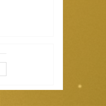
ανοώντας την
λαλία και την
πραξία στον
ισμό. Γιάννης
ύγος Ψυχολόγος,