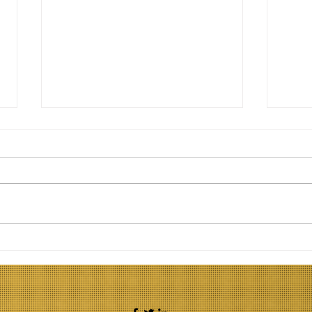
Φτάνει με τους
Κατ
"νάρκισσους γονείς" και
ηχο
το "τραύμα". Η ποπ
ηχο
ψυχολογία δε
Αυτ
μεγαλώνει παιδιά.
Μπο