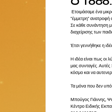
O Τόσο
 Ετοιμάσαμε ένα μικρό animation για το πως αντιλαμβανόμαστε την διαπαιδαγώγηση και την 
"έμμετρη" ανατροφή στ
Σε κάθε συνάντηση με
διαχείρισης των παιδι
Έτσι γεννήθηκε η ιδέα
Η ιδέα είναι πως οι λ
μας συνταγές. Αυτές 
κόσμο και να αυτενερ
Τα μόνα που δεν υπόκε
Μπούγος Γιάννης, Ψ
Κέντρο Ειδικής Εκπα