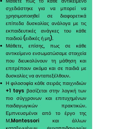
Μάθετε πως το κάθε αντικείμενο
σχεδιάστηκε για να μπορεί να
χρησιμοποιηθεί σε διαφορετικά
επίπεδα δυσκολίας ανάλογα με τις
εκπαιδευτικές ανάγκες του κάθε
παιδιού (ειδικές ή μη).
Μάθετε, επίσης, πως σε κάθε
αντικείμενο ενσωματώσαμε στοιχεία
που διευκολύνουν τη μάθηση και
επιτρέπουν ακόμα και σε παιδιά με
δυσκολίες να ανταπεξέλθουν.
Η φιλοσοφία κάθε σειράς παιχνιδιών
+1 toys βασίζεται στην λογική των
πιο σύγχρονων και επιτυχημένων
παιδαγωγικών πρακτικών.
Εμπνευσμένοι από το έργο της
Μ.Montessori και άλλων
καταξιωμένων ψυχοπαιδαγωγών