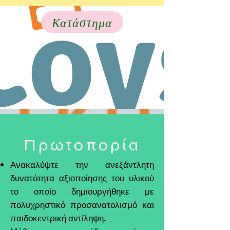
Κατάστημα
Πρωτοπορία
Ανακαλύψτε την ανεξάντλητη
δυνατότητα αξιοποίησης του υλικού
το οποίο δημιουργήθηκε με
πολυχρηστικό προσανατολισμό και
παιδοκεντρική αντίληψη.