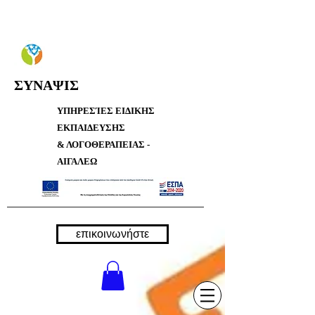
ΣΥΝΑΨΙΣ
ΥΠΗΡΕΣΊΕΣ ΕΙΔΙΚΗΣ
ΕΚΠΑΙΔΕΥΣΗΣ
& ΛΟΓΟΘΕΡΑΠΕΙΑΣ -
ΑΙΓΑΛΕΩ
επικοινωνήστε