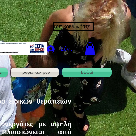
επικοινωνήστε
Σύνδεση
Σ
Προφίλ Κέντρου
BLOG
ρο ειδικών θεραπειών
συνεργάτες με υψηλή
. Πλαισιώνεται από