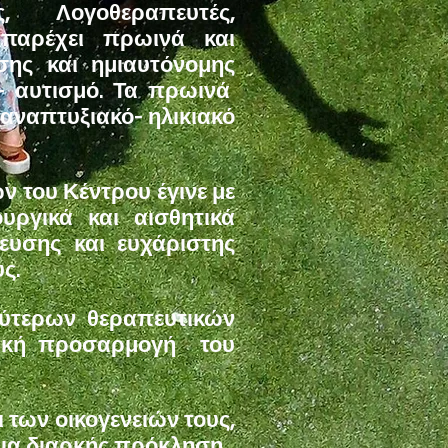
, Λογοθεραπευτές,
 παρέχει πρωινά και
ης και ημιαυτόνομης
– αυτισμό. Τα πρωινά
 αναπτυξιακό- ηλικιακό
 του Κέντρου έγινε με
υργικά και αισθητικά
ευσης και ευχάριστης
.​
λύτερων θεραπευτικών
τική προσαρμογή του
 των οικογενειών τους,
μια διαρκής πρόκληση.